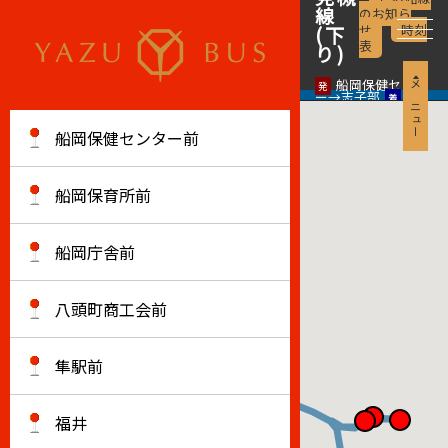
線
のお知ら
せ
時刻
(下
表
り)
船岡保健センタ
メニュー
ー→志子部
船岡保健センター前
船岡保育所前
船岡庁舎前
八頭町商工会前
隼駅前
福井