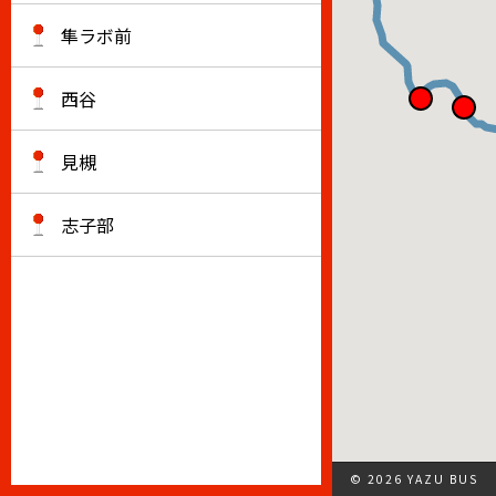
隼ラボ前
西谷
見槻
志子部
© 2026 YAZU BUS